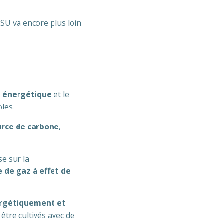
SU va encore plus loin
e énergétique
et le
oles.
urce de carbone
,
.
e sur la
 de gaz à effet de
ergétiquement et
t être cultivés avec de