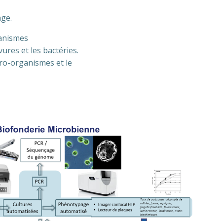
age.
ganismes
ures et les bactéries.
cro-organismes et le