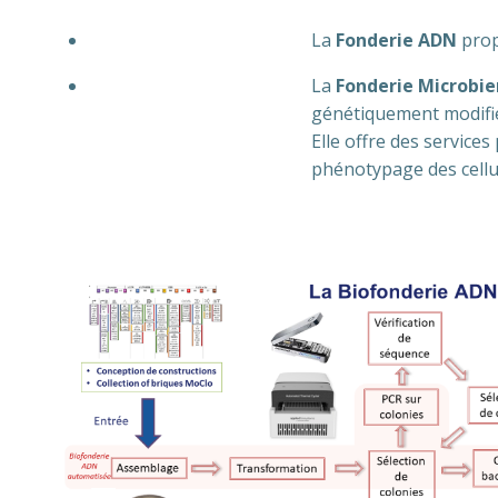
La
Fonderie ADN
prop
La
Fonderie Microbi
génétiquement modifiés
Elle offre des service
phénotypage des cellu