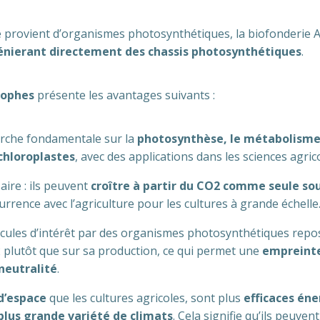
rovient d’organismes photosynthétiques, la biofonderie A
nierant directement des chassis photosynthétiques
.
rophes
présente les avantages suivants :
rche fondamentale sur la
photosynthèse, le métabolism
hloroplastes
, avec des applications dans les sciences agric
ire : ils peuvent
croître à partir du CO2 comme seule so
urrence avec l’agriculture pour les cultures à grande échelle
cules d’intérêt par des organismes photosynthétiques repos
lutôt que sur sa production, ce qui permet une
empreinte
 neutralité
.
d’espace
que les cultures agricoles, sont plus
efficaces én
 plus grande variété de climats
. Cela signifie qu’ils peuven