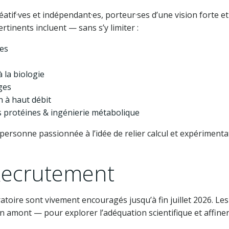
éatif·ves et indépendant·es, porteur·ses d’une vision forte e
tinents incluent — sans s’y limiter :
mes
 la biologie
ges
 à haut débit
 protéines & ingénierie métabolique
personne passionnée à l’idée de relier calcul et expérimentat
Recrutement
toire sont vivement encouragés jusqu’à fin juillet 2026. Les 
 amont — pour explorer l’adéquation scientifique et affiner l