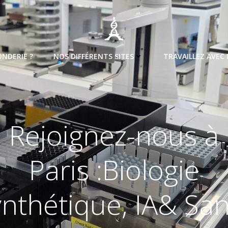
ONDERIE ?
NOS DIFFÉRENTS SITES
TRAVAILLEZ AVEC
Rejoignez-nous à
Paris :Biologie
nthétique, IA& Sa