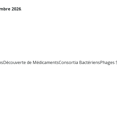
embre 2026
.
ensDécouverte de MédicamentsConsortia BactériensPhages S