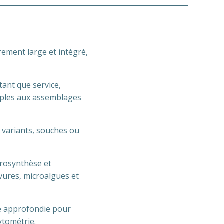
rement large et intégré,
ant que service,
imples aux assemblages
 variants, souches ou
trosynthèse et
evures, microalgues et
e approfondie pour
ytométrie.