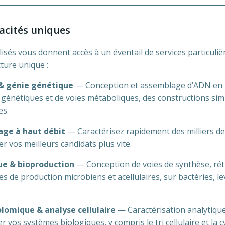
acités uniques
lisés vous donnent accès à un éventail de services particuliè
cture unique :
 & génie génétique
— Conception et assemblage d’ADN en t
s génétiques et de voies métaboliques, des constructions s
es.
age à haut débit
— Caractérisez rapidement des milliers de
er vos meilleurs candidats plus vite.
ue & bioproduction
— Conception de voies de synthèse, ré
s de production microbiens et acellulaires, sur bactéries, l
omique & analyse cellulaire
— Caractérisation analytiqu
vos systèmes biologiques, y compris le tri cellulaire et la c