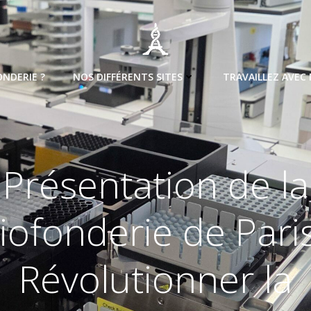
ONDERIE ?
NOS DIFFÉRENTS SITES
TRAVAILLEZ AVEC
Présentation de la
iofonderie de Paris
Révolutionner la