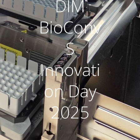
DIM
BioConv
S
Innovati
on Day
2025