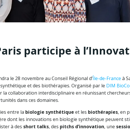
aris participe à l’Innova
iendra le 28 novembre au Conseil Régional d’
Île-de-France
à S
 synthétique et des biothérapies. Organisé par le
DIM BioCo
 la collaboration interdisciplinaire en réunissant chercheur
rtunités dans ces domaines.
ies entre la
biologie synthétique
et les
biothérapies
, en 
re dont les innovations en biologie synthétique peuvent st
ister à des
short talks
, des
pitchs d’innovation
, une
sessi