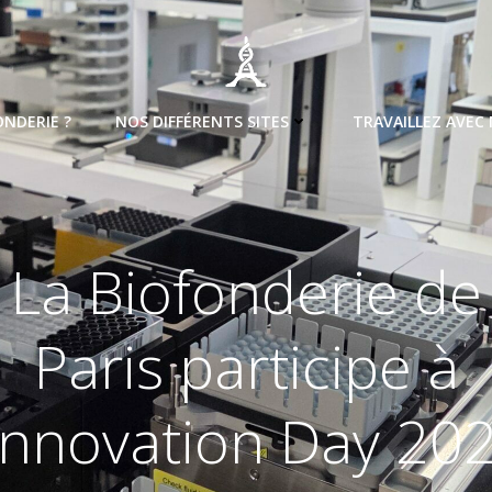
ONDERIE ?
NOS DIFFÉRENTS SITES
TRAVAILLEZ AVEC
La Biofonderie de
Paris participe à
’Innovation Day 20